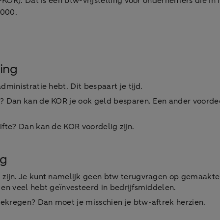
KOR). Dat is een btw-vrijstelling voor ondernemers die in 
.000.
ing
ministratie hebt. Dit bespaart je tijd.
? Dan kan de KOR je ook geld besparen. Een ander voordeel 
ifte? Dan kan de KOR voordelig zijn.
ng
 zijn. Je kunt namelijk geen btw terugvragen op gemaakte ko
 en veel hebt geïnvesteerd in bedrijfsmiddelen.
ekregen? Dan moet je misschien je btw-aftrek herzien.