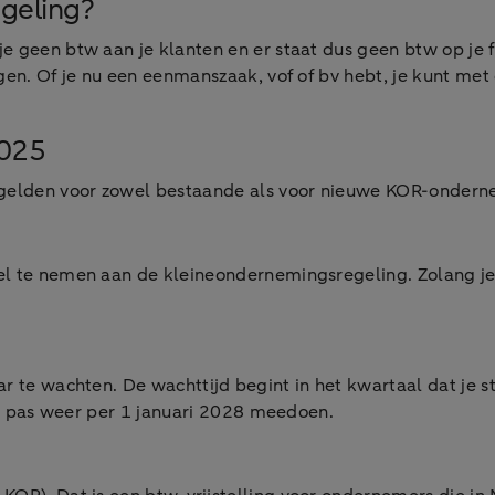
geling?
e geen btw aan je klanten en er staat dus geen btw op je f
agen. Of je nu een eenmanszaak, vof of bv hebt, je kunt me
2025
e gelden voor zowel bestaande als voor nieuwe KOR-ondern
l te nemen aan de kleineondernemingsregeling. Zolang je o
r te wachten. De wachttijd begint in het kwartaal dat je s
 je pas weer per 1 januari 2028 meedoen.