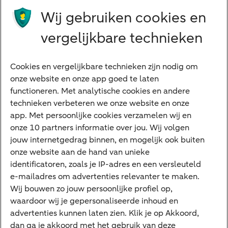
Wij gebruiken cookies en
Advocaten en notarissen
Grootzakelijk
vergelijkbare technieken
Vrouwelijke ondernemers
Diensten
Cookies en vergelijkbare technieken zijn nodig om
onze website en onze app goed te laten
VraagHugo
functioneren. Met analytische cookies en andere
technieken verbeteren we onze website en onze
Corporate Finance
app. Met persoonlijke cookies verzamelen wij en
Tikkie zakelijk
onze 10 partners informatie over jou. Wij volgen
jouw internetgedrag binnen, en mogelijk ook buiten
Cyber Veilig & Zeker
onze website aan de hand van unieke
Private Banking
identificatoren, zoals je IP-adres en een versleuteld
Interessant
e-mailadres om advertenties relevanter te maken.
Wij bouwen zo jouw persoonlijke profiel op,
Sectoren & trends
waardoor wij je gepersonaliseerde inhoud en
Ondernemersverhalen
advertenties kunnen laten zien. Klik je op Akkoord,
dan ga je akkoord met het gebruik van deze