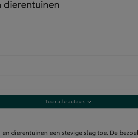
n dierentuinen
Toon alle auteurs
n dierentuinen een stevige slag toe. De bezoeke