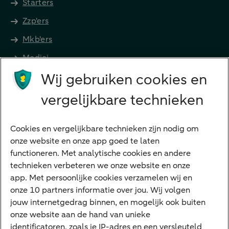
Starters
Zzp'ers
Mkb'ers
Medici
Wij gebruiken cookies en
Advocaten en notarissen
Grootzakelijk
vergelijkbare technieken
Vrouwelijke ondernemers
Diensten
Cookies en vergelijkbare technieken zijn nodig om
onze website en onze app goed te laten
VraagHugo
functioneren. Met analytische cookies en andere
technieken verbeteren we onze website en onze
Corporate Finance
app. Met persoonlijke cookies verzamelen wij en
Tikkie zakelijk
onze 10 partners informatie over jou. Wij volgen
jouw internetgedrag binnen, en mogelijk ook buiten
Cyber Veilig & Zeker
onze website aan de hand van unieke
Private Banking
identificatoren, zoals je IP-adres en een versleuteld