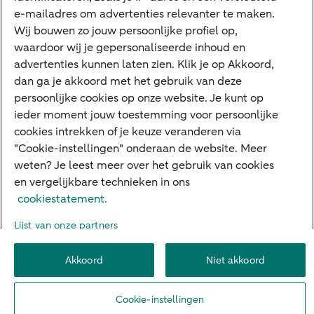
Interessant
e-mailadres om advertenties relevanter te maken.
Wij bouwen zo jouw persoonlijke profiel op,
Sectoren & trends
waardoor wij je gepersonaliseerde inhoud en
Ondernemersverhalen
advertenties kunnen laten zien. Klik je op Akkoord,
dan ga je akkoord met het gebruik van deze
Valutacentrum
persoonlijke cookies op onze website. Je kunt op
Alles over PSD2
ieder moment jouw toestemming voor persoonlijke
cookies intrekken of je keuze veranderen via
Business Community
"Cookie-instellingen" onderaan de website. Meer
weten? Je leest meer over het gebruik van cookies
en vergelijkbare technieken in ons
Over ABN AMRO
Klacht indienen
Werken bij ABN AMRO
cookiestatement.
Toegankelijkheid
Omgangsregels
Duurzaamheid
Veiligheid
Lijst van onze partners
Privacy
Disclaimer
Cookie-instellingen
Akkoord
Niet akkoord
© 2026 ABN AMRO
Cookie-instellingen