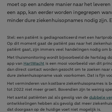
moet op een andere manier naar het leveren 
een app, kan eerder worden ingegrepen wanne
minder dure ziekenhuisopnames nodig zijn. E
Stel: een patiënt is gediagnosticeerd met een hartprob
Op dit moment gaat de patiënt pas naar het ziekenhui
patiënt gaat, zijn immers veel handelingen nodig om b
Met thuismonitoring wordt bijvoorbeeld de hartslag d
app van
HartWacht
is een mooi voorbeeld van dit prin
dan direct contact worden gezocht om te zoeken naar d
dure ziekenhuisopname vaak voorkomen. Dat is fijn voo
Het verminderen van kostbare ziekenhuisopnames is be
tot 2022 niet meer groeit. Bovendien zijn te weinig s
Het aantal patiënten zal als gevolg van de
dubbele ver
ontwikkelingen hebben als gevolg dat meer ziekenhui
dat doorgaan op de huidige voet niet mogelijk is.