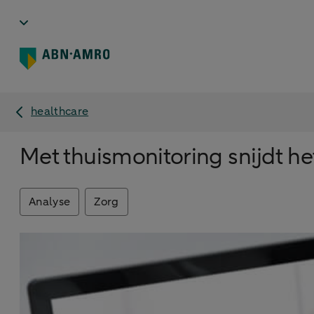
healthcare
Met thuismonitoring snijdt h
Analyse
Zorg