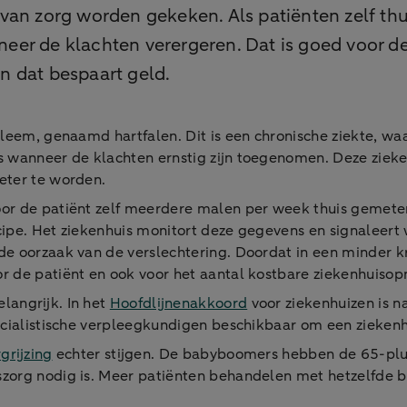
van zorg worden gekeken. Als patiënten zelf thu
er de klachten verergeren. Dat is goed voor de 
n dat bespaart geld.
leem, genaamd hartfalen. Dit is een chronische ziekte, waa
s wanneer de klachten ernstig zijn toegenomen. Deze ziek
eter te worden.
oor de patiënt zelf meerdere malen per week thuis gemete
cipe. Het ziekenhuis monitort deze gegevens en signaleert 
e oorzaak van de verslechtering. Doordat in een minder kr
r de patiënt en ook voor het aantal kostbare ziekenhuiso
langrijk. In het
Hoofdlijnenakkoord
voor ziekenhuizen is n
pecialistische verpleegkundigen beschikbaar om een zieken
grijzing
echter stijgen. De babyboomers hebben de 65-plus
szorg nodig is. Meer patiënten behandelen met hetzelfde 