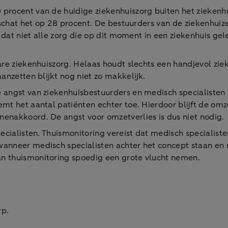
 procent van de huidige ziekenhuiszorg buiten het ziekenh
 schat het op 28 procent. De bestuurders van de ziekenhuize
op dat niet alle zorg die op dit moment in een ziekenhuis g
are ziekenhuiszorg. Helaas houdt slechts een handjevol zie
anzetten blijkt nog niet zo makkelijk.
 angst van ziekenhuisbestuurders en medisch specialisten
t het aantal patiënten echter toe. Hierdoor blijft de omzet 
enakkoord. De angst voor omzetverlies is dus niet nodig.
specialisten. Thuismonitoring vereist dat medisch speciali
anneer medisch specialisten achter het concept staan en 
n thuismonitoring spoedig een grote vlucht nemen.
rp.