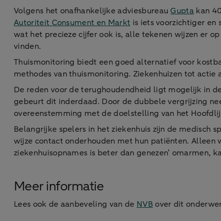
Volgens het onafhankelijke adviesbureau
Gupta
kan 40
Autoriteit Consument en Markt
is iets voorzichtiger en
wat het precieze cijfer ook is, alle tekenen wijzen er 
vinden.
Thuismonitoring biedt een goed alternatief voor kostb
methodes van thuismonitoring. Ziekenhuizen tot actie a
De reden voor de terughoudendheid ligt mogelijk in de
gebeurt dit inderdaad. Door de dubbele vergrijzing neem
overeenstemming met de doelstelling van het Hoofdlijn
Belangrijke spelers in het ziekenhuis zijn de medisch 
wijze contact onderhouden met hun patiënten. Alleen w
ziekenhuisopnames is beter dan genezen’ omarmen, ka
Meer informatie
Lees ook de aanbeveling van de
NVB
over dit onderwe