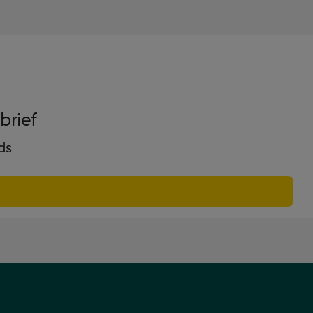
brief
ds