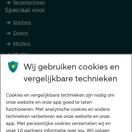
Verzekeringen
Speciaal voor
Starters
Zzp'ers
Mkb'ers
Medici
Wij gebruiken cookies en
Advocaten en notarissen
Grootzakelijk
vergelijkbare technieken
Vrouwelijke ondernemers
Diensten
Cookies en vergelijkbare technieken zijn nodig om
onze website en onze app goed te laten
VraagHugo
functioneren. Met analytische cookies en andere
technieken verbeteren we onze website en onze
Corporate Finance
app. Met persoonlijke cookies verzamelen wij en
Tikkie zakelijk
onze 10 partners informatie over jou. Wij volgen