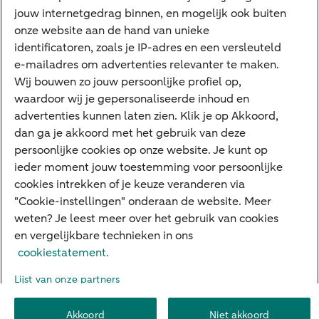
jouw internetgedrag binnen, en mogelijk ook buiten
Cyber Veilig & Zeker
onze website aan de hand van unieke
Private Banking
identificatoren, zoals je IP-adres en een versleuteld
Interessant
e-mailadres om advertenties relevanter te maken.
Wij bouwen zo jouw persoonlijke profiel op,
Sectoren & trends
waardoor wij je gepersonaliseerde inhoud en
Ondernemersverhalen
advertenties kunnen laten zien. Klik je op Akkoord,
dan ga je akkoord met het gebruik van deze
Valutacentrum
persoonlijke cookies op onze website. Je kunt op
Alles over PSD2
ieder moment jouw toestemming voor persoonlijke
cookies intrekken of je keuze veranderen via
Business Community
"Cookie-instellingen" onderaan de website. Meer
weten? Je leest meer over het gebruik van cookies
en vergelijkbare technieken in ons
Over ABN AMRO
Klacht indienen
Werken bij ABN AMRO
cookiestatement.
Toegankelijkheid
Omgangsregels
Duurzaamheid
Veiligheid
Lijst van onze partners
Privacy
Disclaimer
Cookie-instellingen
Akkoord
Niet akkoord