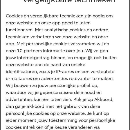
Vrouwelijke ondernemers
Diensten
Cookies en vergelijkbare technieken zijn nodig om
onze website en onze app goed te laten
VraagHugo
functioneren. Met analytische cookies en andere
technieken verbeteren we onze website en onze
Corporate Finance
app. Met persoonlijke cookies verzamelen wij en
Tikkie zakelijk
onze 10 partners informatie over jou. Wij volgen
jouw internetgedrag binnen, en mogelijk ook buiten
Cyber Veilig & Zeker
onze website aan de hand van unieke
Private Banking
identificatoren, zoals je IP-adres en een versleuteld
Interessant
e-mailadres om advertenties relevanter te maken.
Wij bouwen zo jouw persoonlijke profiel op,
Sectoren & trends
waardoor wij je gepersonaliseerde inhoud en
Ondernemersverhalen
advertenties kunnen laten zien. Klik je op Akkoord,
dan ga je akkoord met het gebruik van deze
Valutacentrum
persoonlijke cookies op onze website. Je kunt op
Alles over PSD2
ieder moment jouw toestemming voor persoonlijke
cookies intrekken of je keuze veranderen via