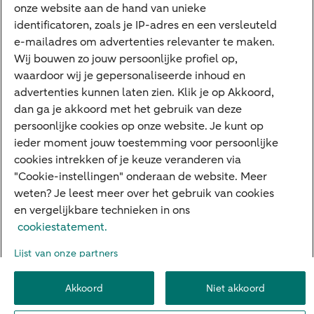
onze website aan de hand van unieke
Private Banking
identificatoren, zoals je IP-adres en een versleuteld
Interessant
e-mailadres om advertenties relevanter te maken.
Wij bouwen zo jouw persoonlijke profiel op,
Sectoren & trends
waardoor wij je gepersonaliseerde inhoud en
Ondernemersverhalen
advertenties kunnen laten zien. Klik je op Akkoord,
dan ga je akkoord met het gebruik van deze
Valutacentrum
persoonlijke cookies op onze website. Je kunt op
Alles over PSD2
ieder moment jouw toestemming voor persoonlijke
cookies intrekken of je keuze veranderen via
Business Community
"Cookie-instellingen" onderaan de website. Meer
weten? Je leest meer over het gebruik van cookies
en vergelijkbare technieken in ons
Over ABN AMRO
Klacht indienen
Werken bij ABN AMRO
cookiestatement.
Toegankelijkheid
Omgangsregels
Duurzaamheid
Veiligheid
Lijst van onze partners
Privacy
Disclaimer
Cookie-instellingen
Akkoord
Niet akkoord