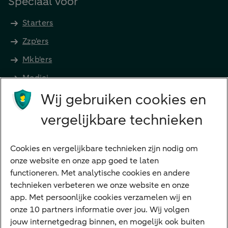
Speciaal voor
Starters
Zzp'ers
Mkb'ers
Medici
Wij gebruiken cookies en
Advocaten en notarissen
Grootzakelijk
vergelijkbare technieken
Vrouwelijke ondernemers
Diensten
Cookies en vergelijkbare technieken zijn nodig om
onze website en onze app goed te laten
VraagHugo
functioneren. Met analytische cookies en andere
technieken verbeteren we onze website en onze
Corporate Finance
app. Met persoonlijke cookies verzamelen wij en
Tikkie zakelijk
onze 10 partners informatie over jou. Wij volgen
jouw internetgedrag binnen, en mogelijk ook buiten
Cyber Veilig & Zeker