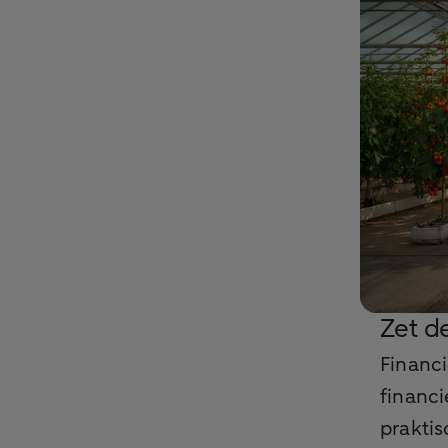
Zet de
Financi
financ
praktis