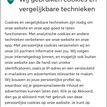
Grootzakelijk
vergelijkbare technieken
Vrouwelijke ondernemers
Diensten
Cookies en vergelijkbare technieken zijn nodig om
onze website en onze app goed te laten
VraagHugo
functioneren. Met analytische cookies en andere
technieken verbeteren we onze website en onze
Corporate Finance
app. Met persoonlijke cookies verzamelen wij en
Tikkie zakelijk
onze 10 partners informatie over jou. Wij volgen
jouw internetgedrag binnen, en mogelijk ook buiten
Cyber Veilig & Zeker
onze website aan de hand van unieke
Private Banking
identificatoren, zoals je IP-adres en een versleuteld
Interessant
e-mailadres om advertenties relevanter te maken.
Wij bouwen zo jouw persoonlijke profiel op,
Sectoren & trends
waardoor wij je gepersonaliseerde inhoud en
Ondernemersverhalen
advertenties kunnen laten zien. Klik je op Akkoord,
dan ga je akkoord met het gebruik van deze
Valutacentrum
persoonlijke cookies op onze website. Je kunt op