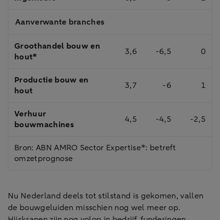
Aanverwante branches
Groothandel bouw en
3,6
-6,5
0
hout*
Productie bouw en
3,7
-6
1
hout
Verhuur
4,5
-4,5
-2,5
bouwmachines
Bron: ABN AMRO Sector Expertise*: betreft
omzetprognose
Nu Nederland deels tot stilstand is gekomen, vallen
de bouwgeluiden misschien nog wel meer op.
Hijskranen zijn nog volop in bedrijf, funderingen