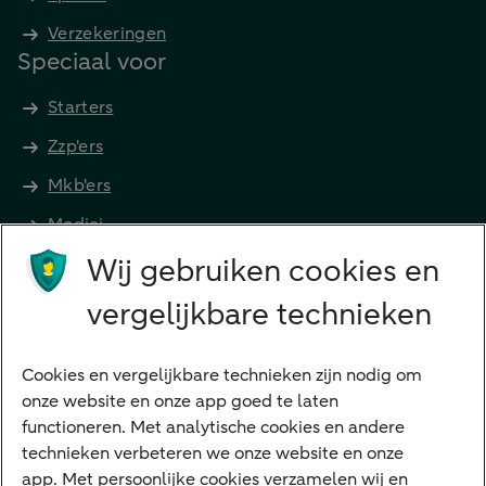
Verzekeringen
Speciaal voor
Starters
Zzp'ers
Mkb'ers
Medici
Wij gebruiken cookies en
Advocaten en notarissen
Grootzakelijk
vergelijkbare technieken
Vrouwelijke ondernemers
Diensten
Cookies en vergelijkbare technieken zijn nodig om
onze website en onze app goed te laten
VraagHugo
functioneren. Met analytische cookies en andere
technieken verbeteren we onze website en onze
Corporate Finance
app. Met persoonlijke cookies verzamelen wij en