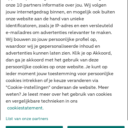
Tikkie zakelijk
onze 10 partners informatie over jou. Wij volgen
jouw internetgedrag binnen, en mogelijk ook buiten
Cyber Veilig & Zeker
onze website aan de hand van unieke
Private Banking
identificatoren, zoals je IP-adres en een versleuteld
Interessant
e-mailadres om advertenties relevanter te maken.
Wij bouwen zo jouw persoonlijke profiel op,
Sectoren & trends
waardoor wij je gepersonaliseerde inhoud en
Ondernemersverhalen
advertenties kunnen laten zien. Klik je op Akkoord,
dan ga je akkoord met het gebruik van deze
Valutacentrum
persoonlijke cookies op onze website. Je kunt op
Alles over PSD2
ieder moment jouw toestemming voor persoonlijke
cookies intrekken of je keuze veranderen via
Business Community
"Cookie-instellingen" onderaan de website. Meer
weten? Je leest meer over het gebruik van cookies
en vergelijkbare technieken in ons
Over ABN AMRO
Klacht indienen
Werken bij ABN AMRO
cookiestatement.
Toegankelijkheid
Omgangsregels
Duurzaamheid
Veiligheid
Lijst van onze partners
Privacy
Disclaimer
Cookie-instellingen