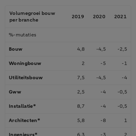
Volumegroei bouw
2019
2020
2021
per branche
%-mutaties
Bouw
4,8
-4,5
-2,5
Woningbouw
2
-5
-1
Utiliteitsbouw
7,5
-4,5
-4
Gww
2,5
-4
-0,5
Installatie*
8,7
-4
-0,5
Architecten*
5,8
-8
1
Ingenieurs*
6,3
-3
2