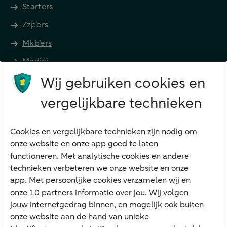
Starters
Zzp'ers
Mkb'ers
Medici
Wij gebruiken cookies en
Advocaten en notarissen
Grootzakelijk
vergelijkbare technieken
Vrouwelijke ondernemers
Diensten
Cookies en vergelijkbare technieken zijn nodig om
onze website en onze app goed te laten
VraagHugo
functioneren. Met analytische cookies en andere
technieken verbeteren we onze website en onze
Corporate Finance
app. Met persoonlijke cookies verzamelen wij en
Tikkie zakelijk
onze 10 partners informatie over jou. Wij volgen
jouw internetgedrag binnen, en mogelijk ook buiten
Cyber Veilig & Zeker
onze website aan de hand van unieke
Private Banking