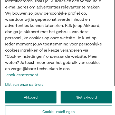
identificatoren, zoals je IP-adres en een versleuteld
Interessant
e-mailadres om advertenties relevanter te maken.
Wij bouwen zo jouw persoonlijke profiel op,
Sectoren & trends
waardoor wij je gepersonaliseerde inhoud en
Ondernemersverhalen
advertenties kunnen laten zien. Klik je op Akkoord,
dan ga je akkoord met het gebruik van deze
Valutacentrum
persoonlijke cookies op onze website. Je kunt op
Alles over PSD2
ieder moment jouw toestemming voor persoonlijke
cookies intrekken of je keuze veranderen via
Business Community
"Cookie-instellingen" onderaan de website. Meer
weten? Je leest meer over het gebruik van cookies
en vergelijkbare technieken in ons
Over ABN AMRO
Klacht indienen
Werken bij ABN AMRO
cookiestatement.
Toegankelijkheid
Omgangsregels
Duurzaamheid
Veiligheid
Lijst van onze partners
Privacy
Disclaimer
Cookie-instellingen
Akkoord
Niet akkoord
© 2026 ABN AMRO
Cookie-instellingen