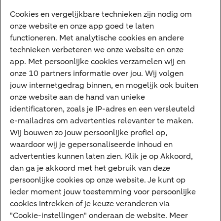
Diensten
Cookies en vergelijkbare technieken zijn nodig om
onze website en onze app goed te laten
VraagHugo
functioneren. Met analytische cookies en andere
technieken verbeteren we onze website en onze
Corporate Finance
app. Met persoonlijke cookies verzamelen wij en
Tikkie zakelijk
onze 10 partners informatie over jou. Wij volgen
jouw internetgedrag binnen, en mogelijk ook buiten
Cyber Veilig & Zeker
onze website aan de hand van unieke
Private Banking
identificatoren, zoals je IP-adres en een versleuteld
Interessant
e-mailadres om advertenties relevanter te maken.
Wij bouwen zo jouw persoonlijke profiel op,
Sectoren & trends
waardoor wij je gepersonaliseerde inhoud en
Ondernemersverhalen
advertenties kunnen laten zien. Klik je op Akkoord,
dan ga je akkoord met het gebruik van deze
Valutacentrum
persoonlijke cookies op onze website. Je kunt op
Alles over PSD2
ieder moment jouw toestemming voor persoonlijke
cookies intrekken of je keuze veranderen via
Business Community
"Cookie-instellingen" onderaan de website. Meer