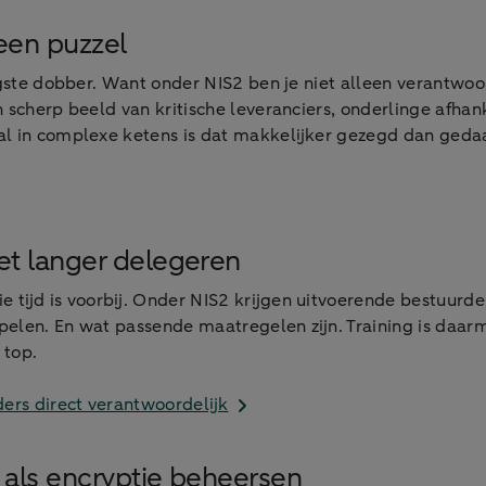
 een puzzel
gste dobber. Want onder NIS2 ben je niet alleen verantwoor
n scherp beeld van kritische leveranciers, onderlinge afh
al in complexe ketens is dat makkelijker gezegd dan geda
et langer delegeren
e tijd is voorbij. Onder NIS2 krijgen uitvoerende bestuurde
pelen. En wat passende maatregelen zijn. Training is daar
 top.
ers direct verantwoordelijk
e als encryptie beheersen