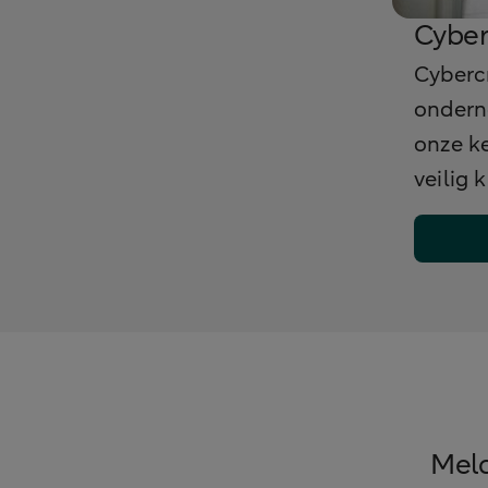
Cyber
Cybercr
onderne
onze ke
veilig
Meld