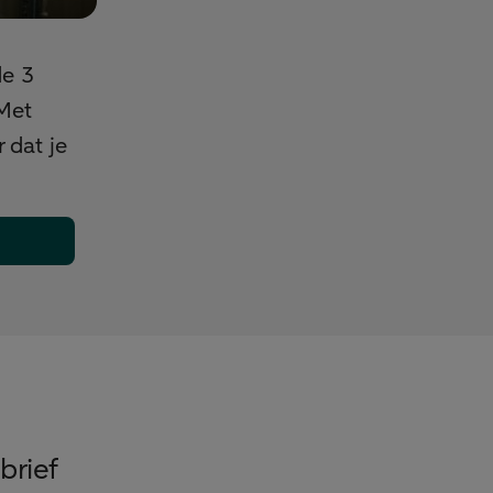
de 3
 Met
 dat je
brief