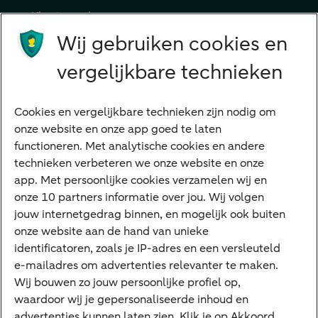
Klant worden
Producten
Wij gebruiken cookies en
Beleggen
vergelijkbare technieken
Financieren
Cookies en vergelijkbare technieken zijn nodig om
Betalen
onze website en onze app goed te laten
Sparen
functioneren. Met analytische cookies en andere
Meest gezocht
technieken verbeteren we onze website en onze
app. Met persoonlijke cookies verzamelen wij en
Jaaroverzicht
onze 10 partners informatie over jou. Wij volgen
jouw internetgedrag binnen, en mogelijk ook buiten
Machtiging
onze website aan de hand van unieke
E.dentifier
identificatoren, zoals je IP-adres en een versleuteld
e-mailadres om advertenties relevanter te maken.
Deposito
Uw situatie
Wij bouwen zo jouw persoonlijke profiel op,
waardoor wij je gepersonaliseerde inhoud en
Maatwerk in beleggen
advertenties kunnen laten zien. Klik je op Akkoord,