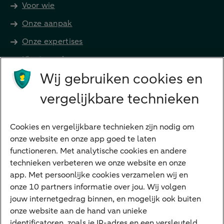
Voor wie
Onze aanpak
Onze expertises
Klant worden
Producten
Wij gebruiken cookies en
Beleggen
vergelijkbare technieken
Financieren
Cookies en vergelijkbare technieken zijn nodig om
Betalen
onze website en onze app goed te laten
Sparen
functioneren. Met analytische cookies en andere
Meest gezocht
technieken verbeteren we onze website en onze
app. Met persoonlijke cookies verzamelen wij en
Jaaroverzicht
onze 10 partners informatie over jou. Wij volgen
jouw internetgedrag binnen, en mogelijk ook buiten
Machtiging
onze website aan de hand van unieke
E.dentifier
identificatoren, zoals je IP-adres en een versleuteld