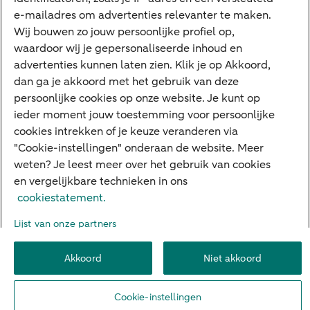
e-mailadres om advertenties relevanter te maken.
Deposito
Uw situatie
Wij bouwen zo jouw persoonlijke profiel op,
waardoor wij je gepersonaliseerde inhoud en
Maatwerk in beleggen
advertenties kunnen laten zien. Klik je op Akkoord,
dan ga je akkoord met het gebruik van deze
Vermogensoverdracht
persoonlijke cookies op onze website. Je kunt op
Ondernemen en overdracht
ieder moment jouw toestemming voor persoonlijke
cookies intrekken of je keuze veranderen via
Bijdragen betere wereld
"Cookie-instellingen" onderaan de website. Meer
weten? Je leest meer over het gebruik van cookies
en vergelijkbare technieken in ons
Over ABN AMRO
Klachtenregeling
Werken bij ABN AMRO
cookiestatement.
Toegankelijkheid
Omgangsregels
Duurzaamheid
Veiligheid
Lijst van onze partners
Privacy
Disclaimer
Cookie-instellingen
Akkoord
Niet akkoord
© 2026 ABN AMRO
Cookie-instellingen