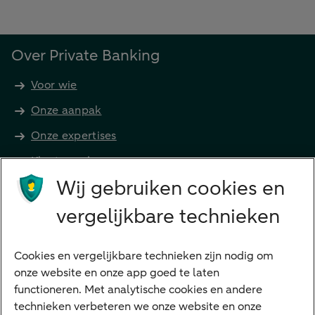
Over Private Banking
Voor wie
Onze aanpak
Onze expertises
Klant worden
Producten
Wij gebruiken cookies en
Beleggen
vergelijkbare technieken
Financieren
Cookies en vergelijkbare technieken zijn nodig om
Betalen
onze website en onze app goed te laten
Sparen
functioneren. Met analytische cookies en andere
Meest gezocht
technieken verbeteren we onze website en onze