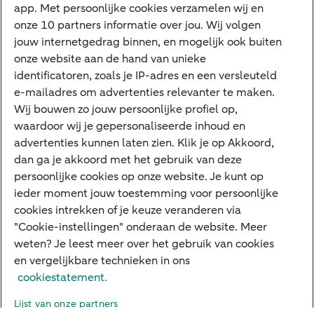
app. Met persoonlijke cookies verzamelen wij en
Jaaroverzicht
onze 10 partners informatie over jou. Wij volgen
jouw internetgedrag binnen, en mogelijk ook buiten
Machtiging
onze website aan de hand van unieke
E.dentifier
identificatoren, zoals je IP-adres en een versleuteld
e-mailadres om advertenties relevanter te maken.
Deposito
Uw situatie
Wij bouwen zo jouw persoonlijke profiel op,
waardoor wij je gepersonaliseerde inhoud en
Maatwerk in beleggen
advertenties kunnen laten zien. Klik je op Akkoord,
dan ga je akkoord met het gebruik van deze
Vermogensoverdracht
persoonlijke cookies op onze website. Je kunt op
Ondernemen en overdracht
ieder moment jouw toestemming voor persoonlijke
cookies intrekken of je keuze veranderen via
Bijdragen betere wereld
"Cookie-instellingen" onderaan de website. Meer
weten? Je leest meer over het gebruik van cookies
en vergelijkbare technieken in ons
Over ABN AMRO
Klachtenregeling
Werken bij ABN AMRO
cookiestatement.
Toegankelijkheid
Omgangsregels
Duurzaamheid
Veiligheid
Lijst van onze partners