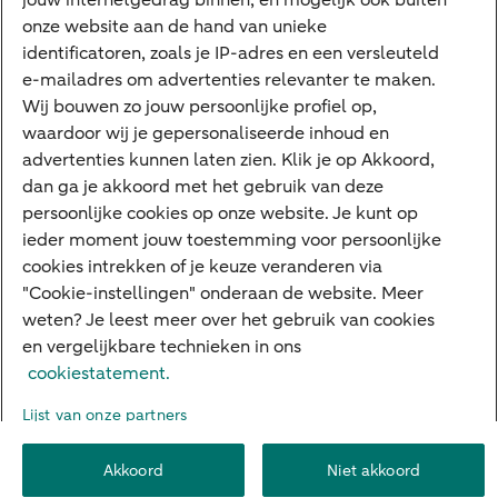
jouw internetgedrag binnen, en mogelijk ook buiten
Machtiging
onze website aan de hand van unieke
E.dentifier
identificatoren, zoals je IP-adres en een versleuteld
e-mailadres om advertenties relevanter te maken.
Deposito
Uw situatie
Wij bouwen zo jouw persoonlijke profiel op,
waardoor wij je gepersonaliseerde inhoud en
Maatwerk in beleggen
advertenties kunnen laten zien. Klik je op Akkoord,
dan ga je akkoord met het gebruik van deze
Vermogensoverdracht
persoonlijke cookies op onze website. Je kunt op
Ondernemen en overdracht
ieder moment jouw toestemming voor persoonlijke
cookies intrekken of je keuze veranderen via
Bijdragen betere wereld
"Cookie-instellingen" onderaan de website. Meer
weten? Je leest meer over het gebruik van cookies
en vergelijkbare technieken in ons
Over ABN AMRO
Klachtenregeling
Werken bij ABN AMRO
cookiestatement.
Toegankelijkheid
Omgangsregels
Duurzaamheid
Veiligheid
Lijst van onze partners
Privacy
Disclaimer
Cookie-instellingen
Akkoord
Niet akkoord