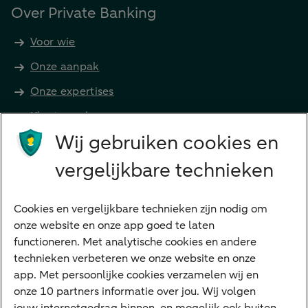
Over Private Banking
Voor wie
Onze aanpak
Onze expertises
Klant worden
Producten
Wij gebruiken cookies en
Beleggen
vergelijkbare technieken
Financieren
Cookies en vergelijkbare technieken zijn nodig om
Betalen
onze website en onze app goed te laten
Sparen
functioneren. Met analytische cookies en andere
Meest gezocht
technieken verbeteren we onze website en onze
app. Met persoonlijke cookies verzamelen wij en
Jaaroverzicht
onze 10 partners informatie over jou. Wij volgen