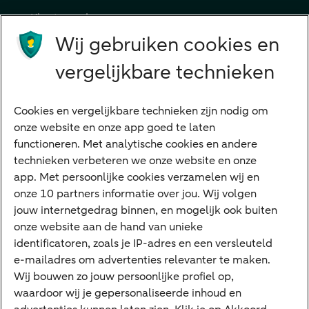
Klant worden
Producten
Wij gebruiken cookies en
Beleggen
vergelijkbare technieken
Financieren
Cookies en vergelijkbare technieken zijn nodig om
Betalen
onze website en onze app goed te laten
Sparen
functioneren. Met analytische cookies en andere
Meest gezocht
technieken verbeteren we onze website en onze
app. Met persoonlijke cookies verzamelen wij en
Jaaroverzicht
onze 10 partners informatie over jou. Wij volgen
jouw internetgedrag binnen, en mogelijk ook buiten
Machtiging
onze website aan de hand van unieke
E.dentifier
identificatoren, zoals je IP-adres en een versleuteld
e-mailadres om advertenties relevanter te maken.
Deposito
Uw situatie
Wij bouwen zo jouw persoonlijke profiel op,
waardoor wij je gepersonaliseerde inhoud en
Maatwerk in beleggen