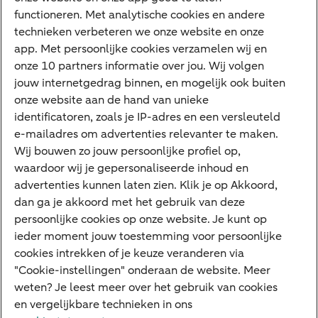
VraagHugo
functioneren. Met analytische cookies en andere
technieken verbeteren we onze website en onze
Corporate Finance
app. Met persoonlijke cookies verzamelen wij en
Tikkie zakelijk
onze 10 partners informatie over jou. Wij volgen
jouw internetgedrag binnen, en mogelijk ook buiten
Cyber Veilig & Zeker
onze website aan de hand van unieke
Private Banking
identificatoren, zoals je IP-adres en een versleuteld
Interessant
e-mailadres om advertenties relevanter te maken.
Wij bouwen zo jouw persoonlijke profiel op,
Sectoren & trends
waardoor wij je gepersonaliseerde inhoud en
Ondernemersverhalen
advertenties kunnen laten zien. Klik je op Akkoord,
dan ga je akkoord met het gebruik van deze
Valutacentrum
persoonlijke cookies op onze website. Je kunt op
Alles over PSD2
ieder moment jouw toestemming voor persoonlijke
cookies intrekken of je keuze veranderen via
Business Community
"Cookie-instellingen" onderaan de website. Meer
weten? Je leest meer over het gebruik van cookies
en vergelijkbare technieken in ons
Over ABN AMRO
Klacht indienen
Werken bij ABN AMRO