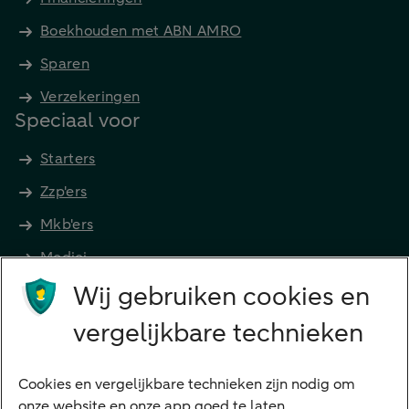
Boekhouden met ABN AMRO
Sparen
Verzekeringen
Speciaal voor
Starters
Zzp'ers
Mkb'ers
Medici
Wij gebruiken cookies en
Advocaten en notarissen
Grootzakelijk
vergelijkbare technieken
Vrouwelijke ondernemers
Diensten
Cookies en vergelijkbare technieken zijn nodig om
onze website en onze app goed te laten