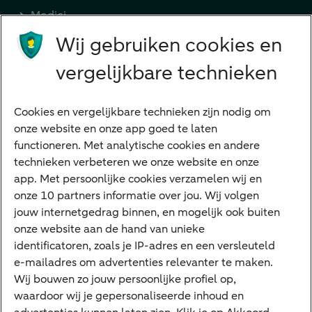
Medici
Wij gebruiken cookies en
Advocaten en notarissen
Grootzakelijk
vergelijkbare technieken
Vrouwelijke ondernemers
Diensten
Cookies en vergelijkbare technieken zijn nodig om
onze website en onze app goed te laten
VraagHugo
functioneren. Met analytische cookies en andere
technieken verbeteren we onze website en onze
Corporate Finance
app. Met persoonlijke cookies verzamelen wij en
Tikkie zakelijk
onze 10 partners informatie over jou. Wij volgen
jouw internetgedrag binnen, en mogelijk ook buiten
Cyber Veilig & Zeker
onze website aan de hand van unieke
Private Banking
identificatoren, zoals je IP-adres en een versleuteld
Interessant
e-mailadres om advertenties relevanter te maken.
Wij bouwen zo jouw persoonlijke profiel op,
Sectoren & trends
waardoor wij je gepersonaliseerde inhoud en
Ondernemersverhalen