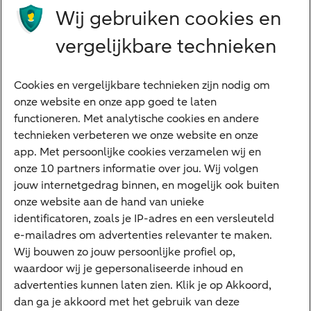
Wij gebruiken cookies en
Advocaten en notarissen
Grootzakelijk
vergelijkbare technieken
Vrouwelijke ondernemers
Diensten
Cookies en vergelijkbare technieken zijn nodig om
onze website en onze app goed te laten
VraagHugo
functioneren. Met analytische cookies en andere
technieken verbeteren we onze website en onze
Corporate Finance
app. Met persoonlijke cookies verzamelen wij en
Tikkie zakelijk
onze 10 partners informatie over jou. Wij volgen
jouw internetgedrag binnen, en mogelijk ook buiten
Cyber Veilig & Zeker
onze website aan de hand van unieke
Private Banking
identificatoren, zoals je IP-adres en een versleuteld
Interessant
e-mailadres om advertenties relevanter te maken.
Wij bouwen zo jouw persoonlijke profiel op,
Sectoren & trends
waardoor wij je gepersonaliseerde inhoud en
Ondernemersverhalen
advertenties kunnen laten zien. Klik je op Akkoord,
dan ga je akkoord met het gebruik van deze
Valutacentrum