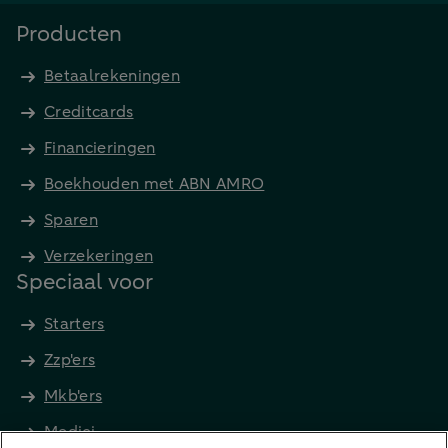
Producten
Betaalrekeningen
Creditcards
Financieringen
Boekhouden met ABN AMRO
Sparen
Verzekeringen
Speciaal voor
Starters
Zzp'ers
Mkb'ers
Medici