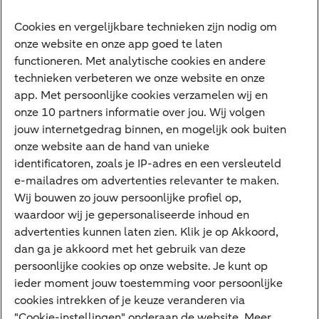
Vrouwelijke ondernemers
Diensten
Cookies en vergelijkbare technieken zijn nodig om
onze website en onze app goed te laten
VraagHugo
functioneren. Met analytische cookies en andere
technieken verbeteren we onze website en onze
Corporate Finance
app. Met persoonlijke cookies verzamelen wij en
Tikkie zakelijk
onze 10 partners informatie over jou. Wij volgen
jouw internetgedrag binnen, en mogelijk ook buiten
Cyber Veilig & Zeker
onze website aan de hand van unieke
Private Banking
identificatoren, zoals je IP-adres en een versleuteld
Interessant
e-mailadres om advertenties relevanter te maken.
Wij bouwen zo jouw persoonlijke profiel op,
Sectoren & trends
waardoor wij je gepersonaliseerde inhoud en
Ondernemersverhalen
advertenties kunnen laten zien. Klik je op Akkoord,
dan ga je akkoord met het gebruik van deze
Valutacentrum
persoonlijke cookies op onze website. Je kunt op
Alles over PSD2
ieder moment jouw toestemming voor persoonlijke
cookies intrekken of je keuze veranderen via
Business Community
"Cookie-instellingen" onderaan de website. Meer