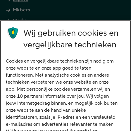
Mkb'ers
Medici
Wij gebruiken cookies en
Advocaten en notarissen
Grootzakelijk
vergelijkbare technieken
Vrouwelijke ondernemers
Diensten
Cookies en vergelijkbare technieken zijn nodig om
onze website en onze app goed te laten
VraagHugo
functioneren. Met analytische cookies en andere
technieken verbeteren we onze website en onze
Corporate Finance
app. Met persoonlijke cookies verzamelen wij en
Tikkie zakelijk
onze 10 partners informatie over jou. Wij volgen
jouw internetgedrag binnen, en mogelijk ook buiten
Cyber Veilig & Zeker
onze website aan de hand van unieke
Private Banking
identificatoren, zoals je IP-adres en een versleuteld
Interessant
e-mailadres om advertenties relevanter te maken.