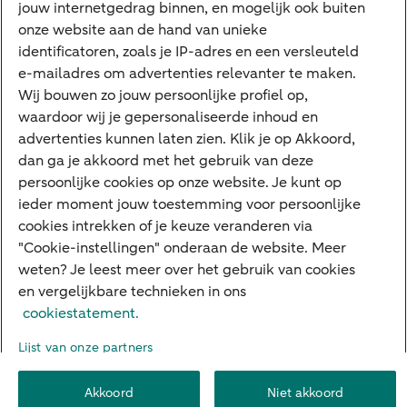
jouw internetgedrag binnen, en mogelijk ook buiten
Cyber Veilig & Zeker
onze website aan de hand van unieke
Private Banking
identificatoren, zoals je IP-adres en een versleuteld
Interessant
e-mailadres om advertenties relevanter te maken.
Wij bouwen zo jouw persoonlijke profiel op,
Sectoren & trends
waardoor wij je gepersonaliseerde inhoud en
Ondernemersverhalen
advertenties kunnen laten zien. Klik je op Akkoord,
dan ga je akkoord met het gebruik van deze
Valutacentrum
persoonlijke cookies op onze website. Je kunt op
Alles over PSD2
ieder moment jouw toestemming voor persoonlijke
cookies intrekken of je keuze veranderen via
Business Community
"Cookie-instellingen" onderaan de website. Meer
weten? Je leest meer over het gebruik van cookies
en vergelijkbare technieken in ons
Over ABN AMRO
Klacht indienen
Werken bij ABN AMRO
cookiestatement.
Toegankelijkheid
Omgangsregels
Duurzaamheid
Veiligheid
Lijst van onze partners
Privacy
Disclaimer
Cookie-instellingen
Akkoord
Niet akkoord