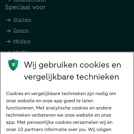
Speciaal voor
Starters
Zzp'ers
Mkb'ers
Medici
Wij gebruiken cookies en
Advocaten en notarissen
Grootzakelijk
vergelijkbare technieken
Vrouwelijke ondernemers
Diensten
Cookies en vergelijkbare technieken zijn nodig om
onze website en onze app goed te laten
VraagHugo
functioneren. Met analytische cookies en andere
technieken verbeteren we onze website en onze
Corporate Finance
app. Met persoonlijke cookies verzamelen wij en
Tikkie zakelijk
onze 10 partners informatie over jou. Wij volgen