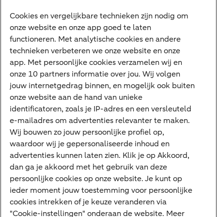
Vrouwelijke ondernemers
Diensten
Cookies en vergelijkbare technieken zijn nodig om
onze website en onze app goed te laten
VraagHugo
functioneren. Met analytische cookies en andere
technieken verbeteren we onze website en onze
Corporate Finance
app. Met persoonlijke cookies verzamelen wij en
Tikkie zakelijk
onze 10 partners informatie over jou. Wij volgen
jouw internetgedrag binnen, en mogelijk ook buiten
Cyber Veilig & Zeker
onze website aan de hand van unieke
Private Banking
identificatoren, zoals je IP-adres en een versleuteld
Interessant
e-mailadres om advertenties relevanter te maken.
Wij bouwen zo jouw persoonlijke profiel op,
Sectoren & trends
waardoor wij je gepersonaliseerde inhoud en
Ondernemersverhalen
advertenties kunnen laten zien. Klik je op Akkoord,
dan ga je akkoord met het gebruik van deze
Valutacentrum
persoonlijke cookies op onze website. Je kunt op
Alles over PSD2
ieder moment jouw toestemming voor persoonlijke
cookies intrekken of je keuze veranderen via
Business Community
"Cookie-instellingen" onderaan de website. Meer