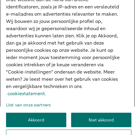
Private Banking
identificatoren, zoals je IP-adres en een versleuteld
Interessant
e-mailadres om advertenties relevanter te maken.
Wij bouwen zo jouw persoonlijke profiel op,
Sectoren & trends
waardoor wij je gepersonaliseerde inhoud en
Ondernemersverhalen
advertenties kunnen laten zien. Klik je op Akkoord,
dan ga je akkoord met het gebruik van deze
Valutacentrum
persoonlijke cookies op onze website. Je kunt op
Alles over PSD2
ieder moment jouw toestemming voor persoonlijke
cookies intrekken of je keuze veranderen via
Business Community
"Cookie-instellingen" onderaan de website. Meer
weten? Je leest meer over het gebruik van cookies
en vergelijkbare technieken in ons
Over ABN AMRO
Klacht indienen
Werken bij ABN AMRO
cookiestatement.
Toegankelijkheid
Omgangsregels
Duurzaamheid
Veiligheid
Lijst van onze partners
Privacy
Disclaimer
Cookie-instellingen
Akkoord
Niet akkoord
© 2026 ABN AMRO