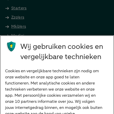
Starters
Zzp'ers
Mkb'ers
Medici
Wij gebruiken cookies en
Advocaten en notarissen
Grootzakelijk
vergelijkbare technieken
Vrouwelijke ondernemers
Diensten
Cookies en vergelijkbare technieken zijn nodig om
onze website en onze app goed te laten
VraagHugo
functioneren. Met analytische cookies en andere
technieken verbeteren we onze website en onze
Corporate Finance
app. Met persoonlijke cookies verzamelen wij en
Tikkie zakelijk
onze 10 partners informatie over jou. Wij volgen
jouw internetgedrag binnen, en mogelijk ook buiten
Cyber Veilig & Zeker
onze website aan de hand van unieke