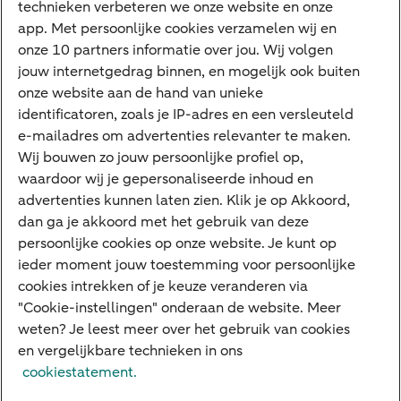
Meest gezocht
document beschreven beleggingsdiensten
technieken verbeteren we onze website en onze
Verenigde Staten van Amerika of worden
en/of beleggingsproducten en zodanige
app. Met persoonlijke cookies verzamelen wij en
Jaaroverzicht
verstrekt aan Amerikaanse ingezetenen.
beperkingen in acht te nemen. ABN AMRO is
onze 10 partners informatie over jou. Wij volgen
niet aansprakelijk voor schade als gevolg van
jouw internetgedrag binnen, en mogelijk ook buiten
Machtiging
beleggingsdiensten en/of
onze website aan de hand van unieke
E.dentifier
beleggingsproducten die in strijd met de
identificatoren, zoals je IP-adres en een versleuteld
hiervoor bedoelde beperkingen zijn
e-mailadres om advertenties relevanter te maken.
Deposito
afgenomen.
Uw situatie
Wij bouwen zo jouw persoonlijke profiel op,
waardoor wij je gepersonaliseerde inhoud en
Maatwerk in beleggen
advertenties kunnen laten zien. Klik je op Akkoord,
dan ga je akkoord met het gebruik van deze
Vermogensoverdracht
persoonlijke cookies op onze website. Je kunt op
Ondernemen en overdracht
ieder moment jouw toestemming voor persoonlijke
cookies intrekken of je keuze veranderen via
Bijdragen betere wereld
"Cookie-instellingen" onderaan de website. Meer
weten? Je leest meer over het gebruik van cookies
en vergelijkbare technieken in ons
Over ABN AMRO
Klachtenregeling
Werken bij ABN AMRO
cookiestatement.
Toegankelijkheid
Omgangsregels
Duurzaamheid
Veiligheid