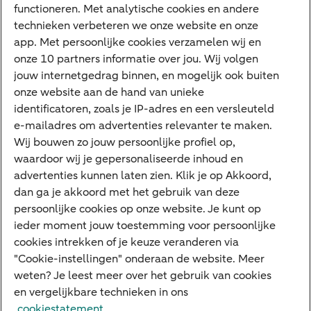
VraagHugo
functioneren. Met analytische cookies en andere
technieken verbeteren we onze website en onze
Corporate Finance
app. Met persoonlijke cookies verzamelen wij en
Tikkie zakelijk
onze 10 partners informatie over jou. Wij volgen
jouw internetgedrag binnen, en mogelijk ook buiten
Cyber Veilig & Zeker
onze website aan de hand van unieke
Private Banking
identificatoren, zoals je IP-adres en een versleuteld
Interessant
e-mailadres om advertenties relevanter te maken.
Wij bouwen zo jouw persoonlijke profiel op,
Sectoren & trends
waardoor wij je gepersonaliseerde inhoud en
Ondernemersverhalen
advertenties kunnen laten zien. Klik je op Akkoord,
dan ga je akkoord met het gebruik van deze
Valutacentrum
persoonlijke cookies op onze website. Je kunt op
Alles over PSD2
ieder moment jouw toestemming voor persoonlijke
cookies intrekken of je keuze veranderen via
Business Community
"Cookie-instellingen" onderaan de website. Meer
weten? Je leest meer over het gebruik van cookies
en vergelijkbare technieken in ons
Over ABN AMRO
Klacht indienen
Werken bij ABN AMRO
cookiestatement.