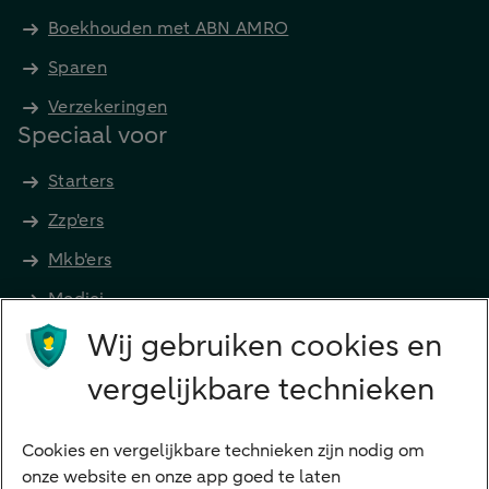
Boekhouden met ABN AMRO
Sparen
Verzekeringen
Speciaal voor
Starters
Zzp'ers
Mkb'ers
Medici
Wij gebruiken cookies en
Advocaten en notarissen
Grootzakelijk
vergelijkbare technieken
Vrouwelijke ondernemers
Diensten
Cookies en vergelijkbare technieken zijn nodig om
onze website en onze app goed te laten