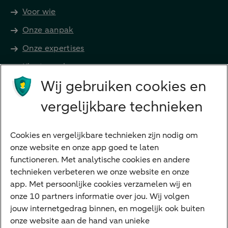
Voor wie
Onze aanpak
Onze expertises
Klant worden
Producten
Wij gebruiken cookies en
Beleggen
vergelijkbare technieken
Financieren
Cookies en vergelijkbare technieken zijn nodig om
Betalen
onze website en onze app goed te laten
Sparen
functioneren. Met analytische cookies en andere
Meest gezocht
technieken verbeteren we onze website en onze
app. Met persoonlijke cookies verzamelen wij en
Jaaroverzicht
onze 10 partners informatie over jou. Wij volgen
jouw internetgedrag binnen, en mogelijk ook buiten
Machtiging
onze website aan de hand van unieke
E.dentifier