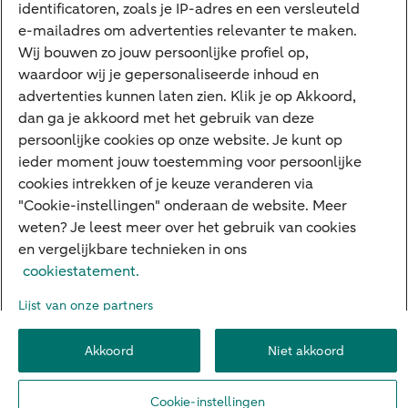
identificatoren, zoals je IP-adres en een versleuteld
e-mailadres om advertenties relevanter te maken.
Deposito
Uw situatie
Wij bouwen zo jouw persoonlijke profiel op,
waardoor wij je gepersonaliseerde inhoud en
Maatwerk in beleggen
advertenties kunnen laten zien. Klik je op Akkoord,
dan ga je akkoord met het gebruik van deze
Vermogensoverdracht
persoonlijke cookies op onze website. Je kunt op
Ondernemen en overdracht
ieder moment jouw toestemming voor persoonlijke
cookies intrekken of je keuze veranderen via
Bijdragen betere wereld
"Cookie-instellingen" onderaan de website. Meer
weten? Je leest meer over het gebruik van cookies
en vergelijkbare technieken in ons
Over ABN AMRO
Klachtenregeling
Werken bij ABN AMRO
cookiestatement.
Toegankelijkheid
Omgangsregels
Duurzaamheid
Veiligheid
Lijst van onze partners
Privacy
Disclaimer
Cookie-instellingen
Akkoord
Niet akkoord
© 2026 ABN AMRO
Cookie-instellingen