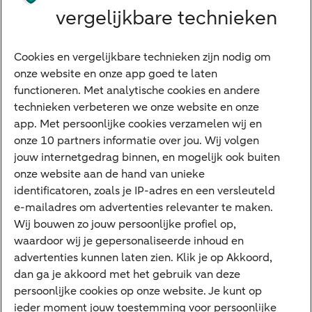
Beleggen
vergelijkbare technieken
Financieren
Cookies en vergelijkbare technieken zijn nodig om
Betalen
onze website en onze app goed te laten
Sparen
functioneren. Met analytische cookies en andere
Meest gezocht
technieken verbeteren we onze website en onze
app. Met persoonlijke cookies verzamelen wij en
Jaaroverzicht
onze 10 partners informatie over jou. Wij volgen
jouw internetgedrag binnen, en mogelijk ook buiten
Machtiging
onze website aan de hand van unieke
E.dentifier
identificatoren, zoals je IP-adres en een versleuteld
e-mailadres om advertenties relevanter te maken.
Deposito
Uw situatie
Wij bouwen zo jouw persoonlijke profiel op,
waardoor wij je gepersonaliseerde inhoud en
Maatwerk in beleggen
advertenties kunnen laten zien. Klik je op Akkoord,
dan ga je akkoord met het gebruik van deze
Vermogensoverdracht
persoonlijke cookies op onze website. Je kunt op
Ondernemen en overdracht
ieder moment jouw toestemming voor persoonlijke