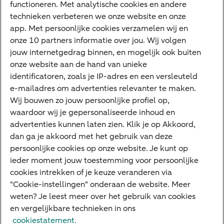
Sparen
functioneren. Met analytische cookies en andere
Meest gezocht
technieken verbeteren we onze website en onze
app. Met persoonlijke cookies verzamelen wij en
Jaaroverzicht
onze 10 partners informatie over jou. Wij volgen
jouw internetgedrag binnen, en mogelijk ook buiten
Machtiging
onze website aan de hand van unieke
E.dentifier
identificatoren, zoals je IP-adres en een versleuteld
e-mailadres om advertenties relevanter te maken.
Deposito
Uw situatie
Wij bouwen zo jouw persoonlijke profiel op,
waardoor wij je gepersonaliseerde inhoud en
Maatwerk in beleggen
advertenties kunnen laten zien. Klik je op Akkoord,
dan ga je akkoord met het gebruik van deze
Vermogensoverdracht
persoonlijke cookies op onze website. Je kunt op
Ondernemen en overdracht
ieder moment jouw toestemming voor persoonlijke
cookies intrekken of je keuze veranderen via
Bijdragen betere wereld
"Cookie-instellingen" onderaan de website. Meer
weten? Je leest meer over het gebruik van cookies
en vergelijkbare technieken in ons
Over ABN AMRO
Klachtenregeling
Werken bij ABN AMRO
cookiestatement.