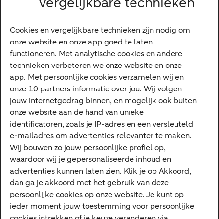
vergelijkbare technieken
Financieren
Cookies en vergelijkbare technieken zijn nodig om
Betalen
onze website en onze app goed te laten
Sparen
functioneren. Met analytische cookies en andere
Meest gezocht
technieken verbeteren we onze website en onze
app. Met persoonlijke cookies verzamelen wij en
Jaaroverzicht
onze 10 partners informatie over jou. Wij volgen
jouw internetgedrag binnen, en mogelijk ook buiten
Machtiging
onze website aan de hand van unieke
E.dentifier
identificatoren, zoals je IP-adres en een versleuteld
e-mailadres om advertenties relevanter te maken.
Deposito
Uw situatie
Wij bouwen zo jouw persoonlijke profiel op,
waardoor wij je gepersonaliseerde inhoud en
Maatwerk in beleggen
advertenties kunnen laten zien. Klik je op Akkoord,
dan ga je akkoord met het gebruik van deze
Vermogensoverdracht
persoonlijke cookies op onze website. Je kunt op
Ondernemen en overdracht
ieder moment jouw toestemming voor persoonlijke
cookies intrekken of je keuze veranderen via