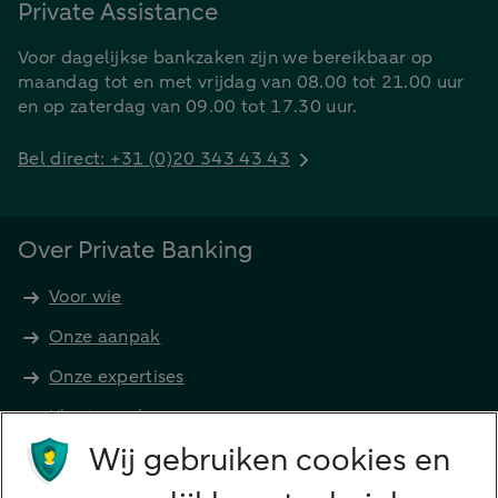
Private Assistance
Voor dagelijkse bankzaken zijn we bereikbaar op
maandag tot en met vrijdag van 08.00 tot 21.00 uur
en op zaterdag van 09.00 tot 17.30 uur.
Bel direct: +31 (0)20 343 43 43
Over Private Banking
Voor wie
Onze aanpak
Onze expertises
Klant worden
Producten
Wij gebruiken cookies en
Beleggen