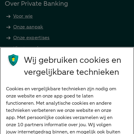
Over Private Banking
Voor wie
Onze aanpak
Onze expertises
Klant worden
Producten
Wij gebruiken cookies en
Beleggen
vergelijkbare technieken
Financieren
Cookies en vergelijkbare technieken zijn nodig om
Betalen
onze website en onze app goed te laten
Sparen
functioneren. Met analytische cookies en andere
Meest gezocht
technieken verbeteren we onze website en onze
app. Met persoonlijke cookies verzamelen wij en
Jaaroverzicht
onze 10 partners informatie over jou. Wij volgen
jouw internetgedrag binnen, en mogelijk ook buiten
Machtiging