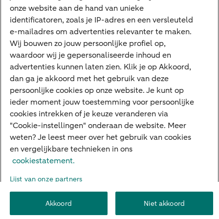
onze website aan de hand van unieke
E.dentifier
identificatoren, zoals je IP-adres en een versleuteld
e-mailadres om advertenties relevanter te maken.
Deposito
Uw situatie
Wij bouwen zo jouw persoonlijke profiel op,
waardoor wij je gepersonaliseerde inhoud en
Maatwerk in beleggen
advertenties kunnen laten zien. Klik je op Akkoord,
dan ga je akkoord met het gebruik van deze
Vermogensoverdracht
persoonlijke cookies op onze website. Je kunt op
Ondernemen en overdracht
ieder moment jouw toestemming voor persoonlijke
cookies intrekken of je keuze veranderen via
Bijdragen betere wereld
"Cookie-instellingen" onderaan de website. Meer
weten? Je leest meer over het gebruik van cookies
en vergelijkbare technieken in ons
Over ABN AMRO
Klachtenregeling
Werken bij ABN AMRO
cookiestatement.
Toegankelijkheid
Omgangsregels
Duurzaamheid
Veiligheid
Lijst van onze partners
Privacy
Disclaimer
Cookie-instellingen
Akkoord
Niet akkoord