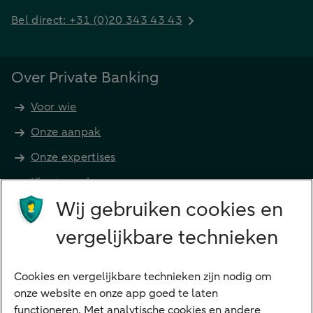
Bel direct: +31 (0)20 343 43 43
Over Private Banking
Voor wie
Onze aanpak
Onze expertises
Klant worden
Producten
Wij gebruiken cookies en
Beleggen
vergelijkbare technieken
Financieren
Cookies en vergelijkbare technieken zijn nodig om
Betalen
onze website en onze app goed te laten
Sparen
functioneren. Met analytische cookies en andere