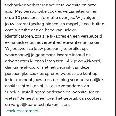
Meest gezocht
technieken verbeteren we onze website en onze
app. Met persoonlijke cookies verzamelen wij en
Jaaroverzicht
onze 10 partners informatie over jou. Wij volgen
jouw internetgedrag binnen, en mogelijk ook buiten
Machtiging
onze website aan de hand van unieke
E.dentifier
identificatoren, zoals je IP-adres en een versleuteld
e-mailadres om advertenties relevanter te maken.
Deposito
Uw situatie
Wij bouwen zo jouw persoonlijke profiel op,
waardoor wij je gepersonaliseerde inhoud en
Maatwerk in beleggen
advertenties kunnen laten zien. Klik je op Akkoord,
dan ga je akkoord met het gebruik van deze
Vermogensoverdracht
persoonlijke cookies op onze website. Je kunt op
Ondernemen en overdracht
ieder moment jouw toestemming voor persoonlijke
cookies intrekken of je keuze veranderen via
Bijdragen betere wereld
"Cookie-instellingen" onderaan de website. Meer
weten? Je leest meer over het gebruik van cookies
en vergelijkbare technieken in ons
Over ABN AMRO
Klachtenregeling
Werken bij ABN AMRO
cookiestatement.