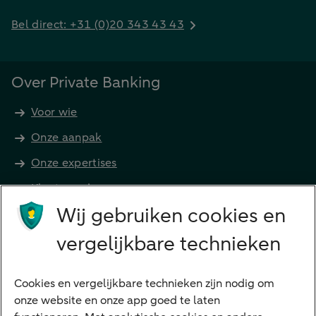
Bel direct: +31 (0)20 343 43 43
Over Private Banking
Voor wie
Onze aanpak
Onze expertises
Klant worden
Producten
Wij gebruiken cookies en
Beleggen
vergelijkbare technieken
Financieren
Cookies en vergelijkbare technieken zijn nodig om
Betalen
onze website en onze app goed te laten
Sparen