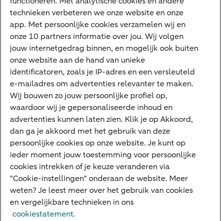
functioneren. Met analytische cookies en andere
Meest gezocht
technieken verbeteren we onze website en onze
app. Met persoonlijke cookies verzamelen wij en
Jaaroverzicht
onze 10 partners informatie over jou. Wij volgen
jouw internetgedrag binnen, en mogelijk ook buiten
Machtiging
onze website aan de hand van unieke
E.dentifier
identificatoren, zoals je IP-adres en een versleuteld
e-mailadres om advertenties relevanter te maken.
Deposito
Uw situatie
Wij bouwen zo jouw persoonlijke profiel op,
waardoor wij je gepersonaliseerde inhoud en
Maatwerk in beleggen
advertenties kunnen laten zien. Klik je op Akkoord,
dan ga je akkoord met het gebruik van deze
Vermogensoverdracht
persoonlijke cookies op onze website. Je kunt op
Ondernemen en overdracht
ieder moment jouw toestemming voor persoonlijke
cookies intrekken of je keuze veranderen via
Bijdragen betere wereld
"Cookie-instellingen" onderaan de website. Meer
weten? Je leest meer over het gebruik van cookies
en vergelijkbare technieken in ons
Over ABN AMRO
Klachtenregeling
Werken bij ABN AMRO
cookiestatement.