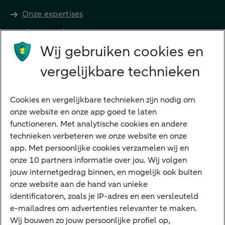
Onze expertises
Klant worden
Producten
Wij gebruiken cookies en
Beleggen
vergelijkbare technieken
Financieren
Cookies en vergelijkbare technieken zijn nodig om
Betalen
onze website en onze app goed te laten
Sparen
functioneren. Met analytische cookies en andere
Meest gezocht
technieken verbeteren we onze website en onze
app. Met persoonlijke cookies verzamelen wij en
Jaaroverzicht
onze 10 partners informatie over jou. Wij volgen
jouw internetgedrag binnen, en mogelijk ook buiten
Machtiging
onze website aan de hand van unieke
E.dentifier
identificatoren, zoals je IP-adres en een versleuteld
e-mailadres om advertenties relevanter te maken.
Deposito
Uw situatie
Wij bouwen zo jouw persoonlijke profiel op,