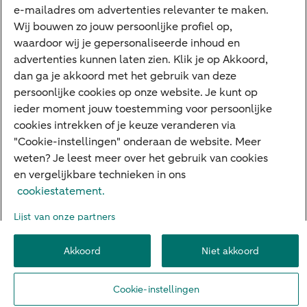
e-mailadres om advertenties relevanter te maken.
Deposito
Uw situatie
Wij bouwen zo jouw persoonlijke profiel op,
waardoor wij je gepersonaliseerde inhoud en
Maatwerk in beleggen
advertenties kunnen laten zien. Klik je op Akkoord,
dan ga je akkoord met het gebruik van deze
Vermogensoverdracht
persoonlijke cookies op onze website. Je kunt op
Ondernemen en overdracht
ieder moment jouw toestemming voor persoonlijke
cookies intrekken of je keuze veranderen via
Bijdragen betere wereld
"Cookie-instellingen" onderaan de website. Meer
weten? Je leest meer over het gebruik van cookies
en vergelijkbare technieken in ons
Over ABN AMRO
Klachtenregeling
Werken bij ABN AMRO
cookiestatement.
Toegankelijkheid
Omgangsregels
Duurzaamheid
Veiligheid
Lijst van onze partners
Privacy
Disclaimer
Cookie-instellingen
Akkoord
Niet akkoord
© 2026 ABN AMRO
Cookie-instellingen