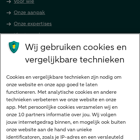
Voor wie
Onze aanpak
Onze expertises
Klant worden
Producten
Wij gebruiken cookies en
Beleggen
vergelijkbare technieken
Financieren
Cookies en vergelijkbare technieken zijn nodig om
Betalen
onze website en onze app goed te laten
Sparen
functioneren. Met analytische cookies en andere
Meest gezocht
technieken verbeteren we onze website en onze
app. Met persoonlijke cookies verzamelen wij en
Jaaroverzicht
onze 10 partners informatie over jou. Wij volgen
jouw internetgedrag binnen, en mogelijk ook buiten
Machtiging
onze website aan de hand van unieke
E.dentifier
identificatoren, zoals je IP-adres en een versleuteld