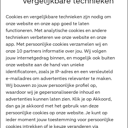
vergelijkbare technieken
Financieren
Cookies en vergelijkbare technieken zijn nodig om
Betalen
onze website en onze app goed te laten
Sparen
functioneren. Met analytische cookies en andere
Meest gezocht
technieken verbeteren we onze website en onze
app. Met persoonlijke cookies verzamelen wij en
Jaaroverzicht
onze 10 partners informatie over jou. Wij volgen
jouw internetgedrag binnen, en mogelijk ook buiten
Machtiging
onze website aan de hand van unieke
E.dentifier
identificatoren, zoals je IP-adres en een versleuteld
e-mailadres om advertenties relevanter te maken.
Deposito
Uw situatie
Wij bouwen zo jouw persoonlijke profiel op,
waardoor wij je gepersonaliseerde inhoud en
Maatwerk in beleggen
advertenties kunnen laten zien. Klik je op Akkoord,
dan ga je akkoord met het gebruik van deze
Vermogensoverdracht
persoonlijke cookies op onze website. Je kunt op
Ondernemen en overdracht
ieder moment jouw toestemming voor persoonlijke
cookies intrekken of je keuze veranderen via