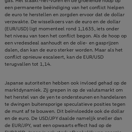
gas. Het staakt-het-vuren en de groeiende hoop op
een permanente beëindiging van het conflict hielpen
de euro te herstellen en zorgden ervoor dat de dollar
verzwakte. De wisselkoers van de euro en de dollar
(EUR/USD) ligt momenteel rond 1,1635, iets onder
het niveau van toen het conflict begon. Als de hoop op
een vredesdeal aanhoudt en de olie- en gasprijzen
dalen, dan kan de euro sterker worden. Maar als het
conflict opnieuw escaleert, kan de EUR/USD
terugvallen tot 1,14.
Japanse autoriteiten hebben ook invloed gehad op de
marktdynamiek. Zij grepen in op de valutamarkt om
het herstel van de yen te ondersteunen en handelaren
te dwingen buitensporige speculatieve posities tegen
de munt af te bouwen. Dit beïnvloedde ook de dollar
en de euro. De USD/JPY daalde namelijk sneller dan
de EUR/JPY, wat een opwaarts effect had op de