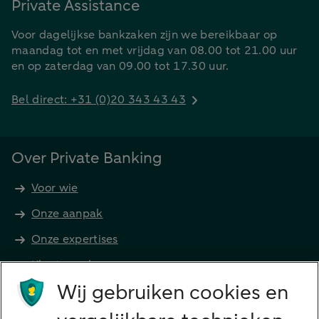
Private Assistance
Voor dagelijkse bankzaken zijn we bereikbaar op
maandag tot en met vrijdag van 08.00 tot 21.00 uur
en op zaterdag van 09.00 tot 17.30 uur.
Bel direct: +31 (0)20 343 43 43
Over Private Banking
Voor wie
Onze aanpak
Onze expertises
Klant worden
Producten
Wij gebruiken cookies en
Beleggen