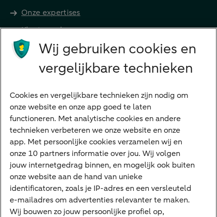
Onze expertises
Klant worden
Producten
Wij gebruiken cookies en
Beleggen
vergelijkbare technieken
Financieren
Cookies en vergelijkbare technieken zijn nodig om
Betalen
onze website en onze app goed te laten
Sparen
functioneren. Met analytische cookies en andere
Meest gezocht
technieken verbeteren we onze website en onze
app. Met persoonlijke cookies verzamelen wij en
Jaaroverzicht
onze 10 partners informatie over jou. Wij volgen
jouw internetgedrag binnen, en mogelijk ook buiten
Machtiging
onze website aan de hand van unieke
E.dentifier
identificatoren, zoals je IP-adres en een versleuteld
e-mailadres om advertenties relevanter te maken.
Deposito
Uw situatie
Wij bouwen zo jouw persoonlijke profiel op,