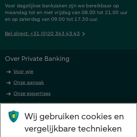
Voor dagelijkse bankzaken zijn we bereikbaar op
maandag tot en met vrijdag van 08.00 tot 21.00 uur
en op zaterdag van 09.00 tot 17.30 uur.
Bel direct: +31 (0)20 343 43 43
Over Private Banking
Voor wie
Onze aanpak
Onze expertises
Klant worden
Producten
Wij gebruiken cookies en
Beleggen
vergelijkbare technieken
Financieren