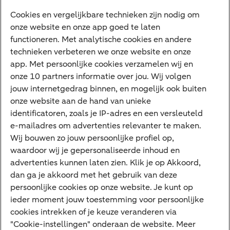
Cookies en vergelijkbare technieken zijn nodig om
Betalen
onze website en onze app goed te laten
Sparen
functioneren. Met analytische cookies en andere
Meest gezocht
technieken verbeteren we onze website en onze
app. Met persoonlijke cookies verzamelen wij en
Jaaroverzicht
onze 10 partners informatie over jou. Wij volgen
jouw internetgedrag binnen, en mogelijk ook buiten
Machtiging
onze website aan de hand van unieke
E.dentifier
identificatoren, zoals je IP-adres en een versleuteld
e-mailadres om advertenties relevanter te maken.
Deposito
Uw situatie
Wij bouwen zo jouw persoonlijke profiel op,
waardoor wij je gepersonaliseerde inhoud en
Maatwerk in beleggen
advertenties kunnen laten zien. Klik je op Akkoord,
dan ga je akkoord met het gebruik van deze
Vermogensoverdracht
persoonlijke cookies op onze website. Je kunt op
Ondernemen en overdracht
ieder moment jouw toestemming voor persoonlijke
cookies intrekken of je keuze veranderen via
Bijdragen betere wereld
"Cookie-instellingen" onderaan de website. Meer