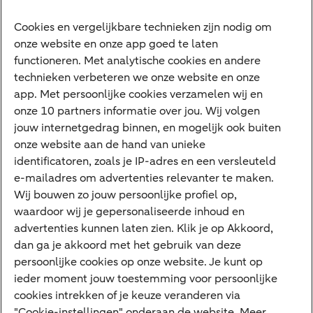
Financieren
Cookies en vergelijkbare technieken zijn nodig om
Betalen
onze website en onze app goed te laten
Sparen
functioneren. Met analytische cookies en andere
Meest gezocht
technieken verbeteren we onze website en onze
app. Met persoonlijke cookies verzamelen wij en
Jaaroverzicht
onze 10 partners informatie over jou. Wij volgen
jouw internetgedrag binnen, en mogelijk ook buiten
Machtiging
onze website aan de hand van unieke
E.dentifier
identificatoren, zoals je IP-adres en een versleuteld
e-mailadres om advertenties relevanter te maken.
Deposito
Uw situatie
Wij bouwen zo jouw persoonlijke profiel op,
waardoor wij je gepersonaliseerde inhoud en
Maatwerk in beleggen
advertenties kunnen laten zien. Klik je op Akkoord,
dan ga je akkoord met het gebruik van deze
Vermogensoverdracht
persoonlijke cookies op onze website. Je kunt op
Ondernemen en overdracht
ieder moment jouw toestemming voor persoonlijke
cookies intrekken of je keuze veranderen via
Bijdragen betere wereld
"Cookie-instellingen" onderaan de website. Meer