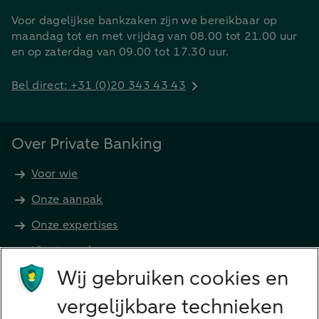
Voor dagelijkse bankzaken zijn we bereikbaar op
maandag tot en met vrijdag van 08.00 tot 21.00 uur
en op zaterdag van 09.00 tot 17.30 uur.
Bel direct: +31 (0)20 343 43 43
Over Private Banking
Voor wie
Onze aanpak
Onze expertises
Klant worden
Producten
Wij gebruiken cookies en
Beleggen
vergelijkbare technieken