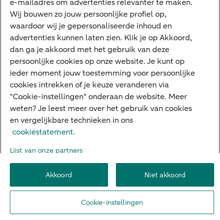
e-mailadres om advertenties relevanter te maken.
Deposito
Uw situatie
Wij bouwen zo jouw persoonlijke profiel op,
waardoor wij je gepersonaliseerde inhoud en
Maatwerk in beleggen
advertenties kunnen laten zien. Klik je op Akkoord,
dan ga je akkoord met het gebruik van deze
Vermogensoverdracht
persoonlijke cookies op onze website. Je kunt op
Ondernemen en overdracht
ieder moment jouw toestemming voor persoonlijke
cookies intrekken of je keuze veranderen via
Bijdragen betere wereld
"Cookie-instellingen" onderaan de website. Meer
weten? Je leest meer over het gebruik van cookies
en vergelijkbare technieken in ons
Over ABN AMRO
Klachtenregeling
Werken bij ABN AMRO
cookiestatement.
Toegankelijkheid
Omgangsregels
Duurzaamheid
Veiligheid
Lijst van onze partners
Privacy
Disclaimer
Cookie-instellingen
Akkoord
Niet akkoord
© 2026 ABN AMRO
Cookie-instellingen