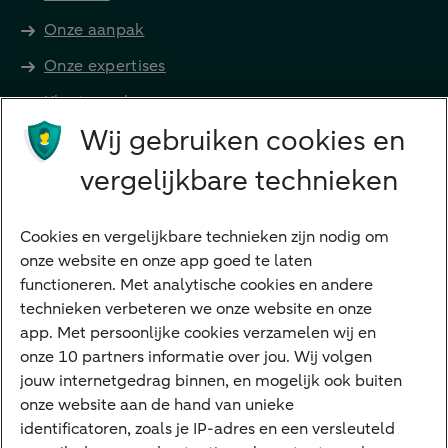
Onze aanpak
Onze expertises
Klant worden
Producten
Wij gebruiken cookies en
Beleggen
vergelijkbare technieken
Financieren
Cookies en vergelijkbare technieken zijn nodig om
Betalen
onze website en onze app goed te laten
Sparen
functioneren. Met analytische cookies en andere
Meest gezocht
technieken verbeteren we onze website en onze
app. Met persoonlijke cookies verzamelen wij en
Jaaroverzicht
onze 10 partners informatie over jou. Wij volgen
jouw internetgedrag binnen, en mogelijk ook buiten
Machtiging
onze website aan de hand van unieke
E.dentifier
identificatoren, zoals je IP-adres en een versleuteld