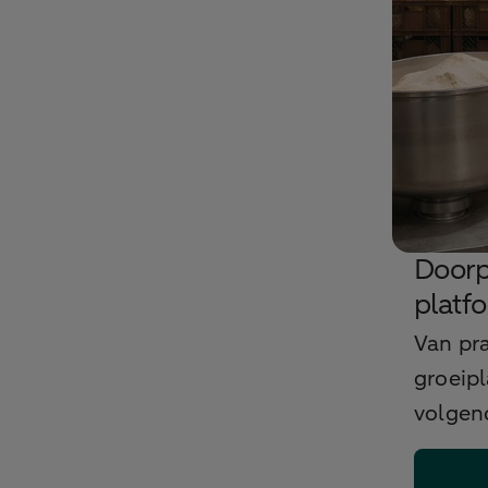
Doorp
platf
Van pra
groeip
volgen