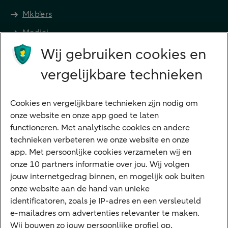
Mkb'ers
Medici
Wij gebruiken cookies en
Advocaten en notarissen
Grootzakelijk
vergelijkbare technieken
Vrouwelijke ondernemers
Diensten
Cookies en vergelijkbare technieken zijn nodig om
onze website en onze app goed te laten
VraagHugo
functioneren. Met analytische cookies en andere
technieken verbeteren we onze website en onze
Corporate Finance
app. Met persoonlijke cookies verzamelen wij en
Tikkie zakelijk
onze 10 partners informatie over jou. Wij volgen
jouw internetgedrag binnen, en mogelijk ook buiten
Cyber Veilig & Zeker
onze website aan de hand van unieke
Private Banking
identificatoren, zoals je IP-adres en een versleuteld
Interessant
e-mailadres om advertenties relevanter te maken.
Wij bouwen zo jouw persoonlijke profiel op,