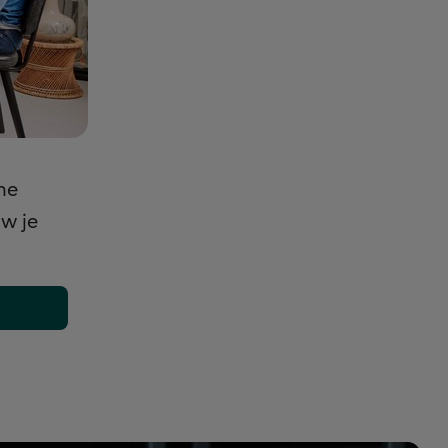
he
uw je