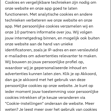
Diensten
Cookies en vergelijkbare technieken zijn nodig om
onze website en onze app goed te laten
VraagHugo
functioneren. Met analytische cookies en andere
technieken verbeteren we onze website en onze
Corporate Finance
app. Met persoonlijke cookies verzamelen wij en
Tikkie zakelijk
onze 10 partners informatie over jou. Wij volgen
jouw internetgedrag binnen, en mogelijk ook buiten
Cyber Veilig & Zeker
onze website aan de hand van unieke
Private Banking
identificatoren, zoals je IP-adres en een versleuteld
Interessant
e-mailadres om advertenties relevanter te maken.
Wij bouwen zo jouw persoonlijke profiel op,
Sectoren & trends
waardoor wij je gepersonaliseerde inhoud en
Ondernemersverhalen
advertenties kunnen laten zien. Klik je op Akkoord,
dan ga je akkoord met het gebruik van deze
Valutacentrum
persoonlijke cookies op onze website. Je kunt op
Alles over PSD2
ieder moment jouw toestemming voor persoonlijke
cookies intrekken of je keuze veranderen via
Business Community
"Cookie-instellingen" onderaan de website. Meer
weten? Je leest meer over het gebruik van cookies