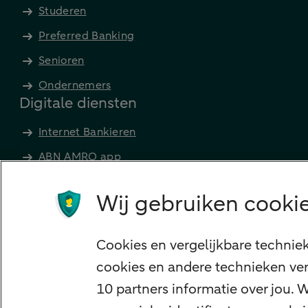
Studeren
Preferred Banking
Senioren
Ondernemers
Digitale diensten
Internet Bankieren
ABN AMRO app
Tikkie
Wij gebruiken cookie
Apple Pay
Google Pay
Cookies en vergelijkbare technie
Veilig bankieren
cookies en andere technieken ver
Meest gezocht
10 partners informatie over jou.
Hypotheek berekenen