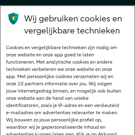
Klant worden
Producten
Wij gebruiken cookies en
Beleggen
vergelijkbare technieken
Financieren
Cookies en vergelijkbare technieken zijn nodig om
Betalen
onze website en onze app goed te laten
Sparen
functioneren. Met analytische cookies en andere
Meest gezocht
technieken verbeteren we onze website en onze
app. Met persoonlijke cookies verzamelen wij en
Jaaroverzicht
onze 10 partners informatie over jou. Wij volgen
jouw internetgedrag binnen, en mogelijk ook buiten
Machtiging
onze website aan de hand van unieke
E.dentifier
identificatoren, zoals je IP-adres en een versleuteld
e-mailadres om advertenties relevanter te maken.
Deposito
Uw situatie
Wij bouwen zo jouw persoonlijke profiel op,
waardoor wij je gepersonaliseerde inhoud en
Maatwerk in beleggen
advertenties kunnen laten zien. Klik je op Akkoord,