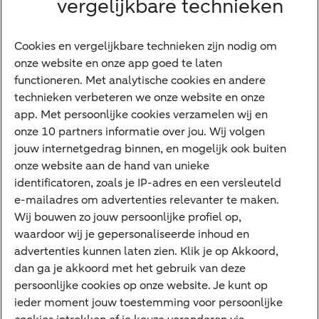
vergelijkbare technieken
Financieren
Cookies en vergelijkbare technieken zijn nodig om
Betalen
onze website en onze app goed te laten
Sparen
functioneren. Met analytische cookies en andere
Meest gezocht
technieken verbeteren we onze website en onze
app. Met persoonlijke cookies verzamelen wij en
Jaaroverzicht
onze 10 partners informatie over jou. Wij volgen
jouw internetgedrag binnen, en mogelijk ook buiten
Machtiging
onze website aan de hand van unieke
E.dentifier
identificatoren, zoals je IP-adres en een versleuteld
e-mailadres om advertenties relevanter te maken.
Deposito
Uw situatie
Wij bouwen zo jouw persoonlijke profiel op,
waardoor wij je gepersonaliseerde inhoud en
Maatwerk in beleggen
advertenties kunnen laten zien. Klik je op Akkoord,
dan ga je akkoord met het gebruik van deze
Vermogensoverdracht
persoonlijke cookies op onze website. Je kunt op
Ondernemen en overdracht
ieder moment jouw toestemming voor persoonlijke